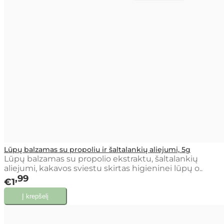
Lūpų balzamas su propoliu ir šaltalankių aliejumi, 5g
Lūpų balzamas su propolio ekstraktu, šaltalankių
aliejumi, kakavos sviestu skirtas higieninei lūpų o..
99
€1