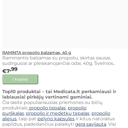
RAMINTA propolio balzamas, 40 g
Raminantis balzamas su propoliu, skirtas sausai,
sudirgusiai ar pleiskanojančiai odai, 40g. Švelnios..
99
€7
Top10 produktai – tai Medicata.lt perkamiausi ir
labiausiai pirkėjų vertinami gaminiai.
Čia rasite populiariausias priemones su bičių
produktais:
propolio tepalas
,
propolio
purškalas
,
propolio ir medetkų tepalas
,
propolio
aliejus
, taip pat
pelyno kapsules
ir kitus natūralius
papildus, padedančius palaikyti
gerą savijautą
. Visi