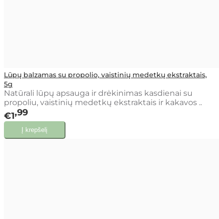
Lūpų balzamas su propolio, vaistinių medetkų ekstraktais,
5g
Natūrali lūpų apsauga ir drėkinimas kasdienai su
propoliu, vaistinių medetkų ekstraktais ir kakavos ..
99
€1