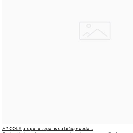
APICOLE propolio tepalas su bičių nuodais