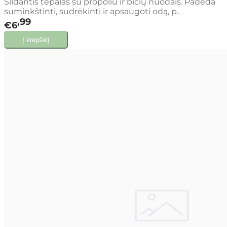
Šildantis tepalas su propoliu ir bičių nuodais. Padeda
suminkštinti, sudrėkinti ir apsaugoti odą, p..
99
€6