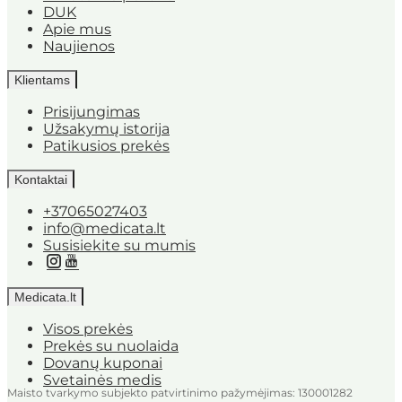
DUK
Apie mus
Naujienos
Klientams
Prisijungimas
Užsakymų istorija
Patikusios prekės
Kontaktai
+37065027403
info@medicata.lt
Susisiekite su mumis
Medicata.lt
Visos prekės
Prekės su nuolaida
Dovanų kuponai
Svetainės medis
Maisto tvarkymo subjekto patvirtinimo pažymėjimas: 130001282