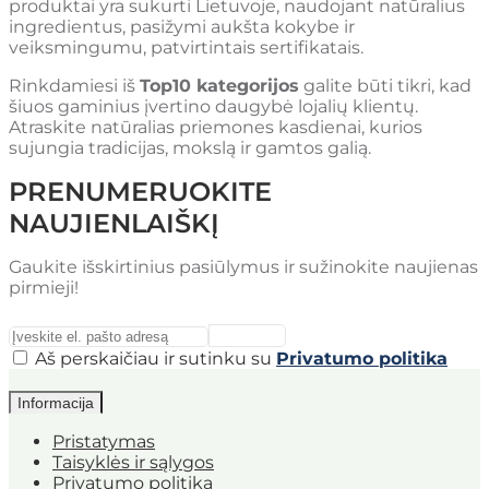
produktai yra sukurti Lietuvoje, naudojant natūralius
ingredientus, pasižymi aukšta kokybe ir
veiksmingumu, patvirtintais sertifikatais.
Rinkdamiesi iš
Top10 kategorijos
galite būti tikri, kad
šiuos gaminius įvertino daugybė lojalių klientų.
Atraskite natūralias priemones kasdienai, kurios
sujungia tradicijas, mokslą ir gamtos galią.
PRENUMERUOKITE
NAUJIENLAIŠKĮ
Gaukite išskirtinius pasiūlymus ir sužinokite naujienas
pirmieji!
Aš perskaičiau ir sutinku su
Privatumo politika
Informacija
Pristatymas
Taisyklės ir sąlygos
Privatumo politika