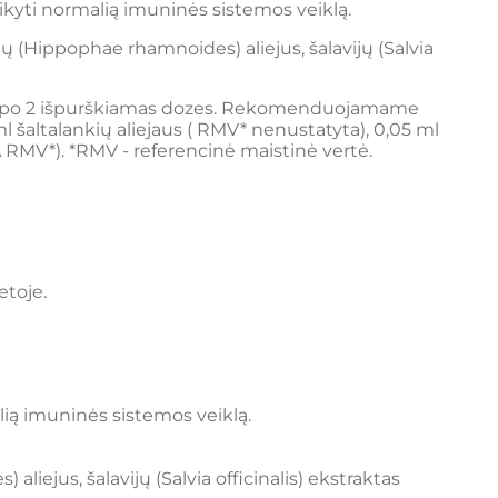
aikyti normalią imuninės sistemos veiklą.
ų (Hippophae rhamnoides) aliejus, šalavijų (Salvia
ną po 2 išpurškiamas dozes. Rekomenduojamame
ml šaltalankių aliejaus ( RMV* nenustatyta), 0,05 ml
A RMV*). *RMV - referencinė maistinė vertė.
etoje.
alią imuninės sistemos veiklą.
aliejus, šalavijų (Salvia officinalis) ekstraktas