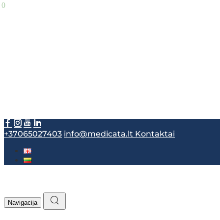
+37065027403
info@medicata.lt
Kontaktai
Navigacija