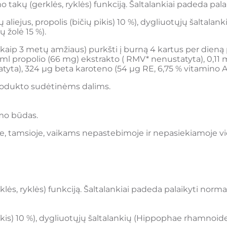
o takų (gerklės, ryklės) funkciją. Šaltalankiai padeda pal
jus, propolis (bičių pikis) 10 %), dygliuotųjų šaltalanki
ų žolė 15 %).
aip 3 metų amžiaus) purkšti į burną 4 kartus per die
2 ml propolio (66 mg) ekstrakto ( RMV* nenustatyta), 0,11 
tatyta), 324 µg beta karoteno (54 µg RE, 6,75 % vitamino 
odukto sudėtinėms dalims.
imo būdas.
je, tamsioje, vaikams nepastebimoje ir nepasiekiamoje vi
klės, ryklės) funkciją. Šaltalankiai padeda palaikyti norm
ikis) 10 %), dygliuotųjų šaltalankių (Hippophae rhamnoides) 