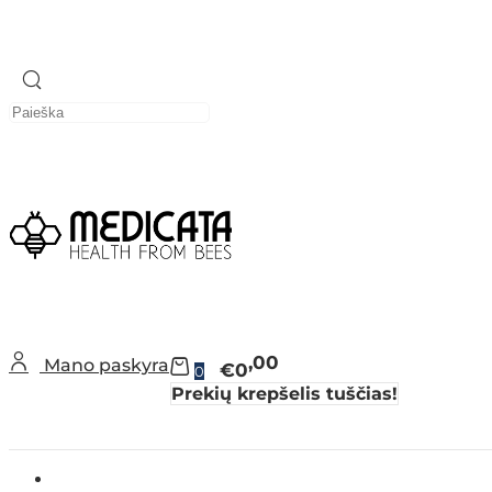
00
Mano paskyra
€0
0
Prekių krepšelis tuščias!