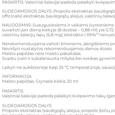
PASKIRTIS: Vaistiniai šalavijai padeda palaikyti kvėpavim
SUDEDAMOSIOS DALYS: Propolio ekstraktas (saulėgrąžų alie
officinalis) ekstraktas (saulėgrąžų aliejus, vaistinių šalavij
NAUDOJIMAS: Suaugusiesiems ir vaikams (vyresniems k
suvartoti per dieną kiekyje (8 dozėse – 0,88 ml) yra 0,7
vaistinių šalavijų lapų (6,8 mg) ekstrakto ( RMV* nenus
Nerekomenduojama vartoti žmonėms, alergiškiems pr
Neviršyti nustatytos rekomenduojamos dienos dozės.
Maisto papildas nėra maisto pakaitalas.
Svarbu įvairi ir subalansuota mityba bei sveikas gyven
Laikyti ne aukštesnėje kaip 25 ºC temperatūroje, sauso
INFORMACIJA
Maisto papildas. Grynasis kiekis 20 ml
PASKIRTIS
Vaistiniai šalavijai padeda palaikyti kvėpavimo takų (ger
SUDEDAMOSIOS DALYS
Propolio ekstraktas (saulėgrąžų aliejus, propolis (bičių p