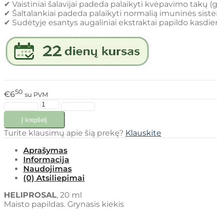
✔︎ Vaistiniai šalavijai padeda palaikyti kvėpavimo takų (g
✔︎ Šaltalankiai padeda palaikyti normalią imuninės sist
✔︎ Sudėtyje esantys augaliniai ekstraktai papildo kasdi
50
€6
su PVM
Turite klausimų apie šią prekę?
Klauskite
Aprašymas
Informacija
Naudojimas
(0) Atsiliepimai
HELIPROSAL
, 20 ml
Maisto papildas. Grynasis kiekis