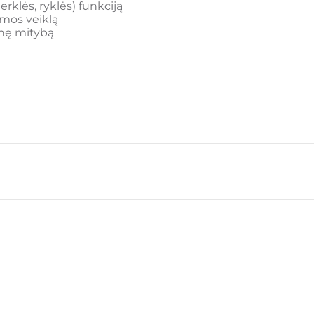
erklės, ryklės) funkciją
emos veiklą
enę mitybą