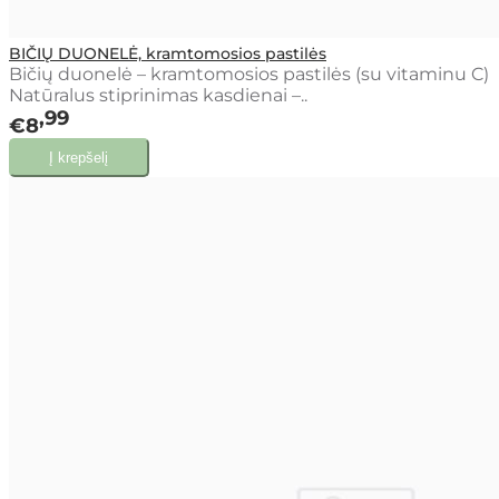
BIČIŲ DUONELĖ, kramtomosios pastilės
Bičių duonelė – kramtomosios pastilės (su vitaminu C)
Natūralus stiprinimas kasdienai –..
99
€8