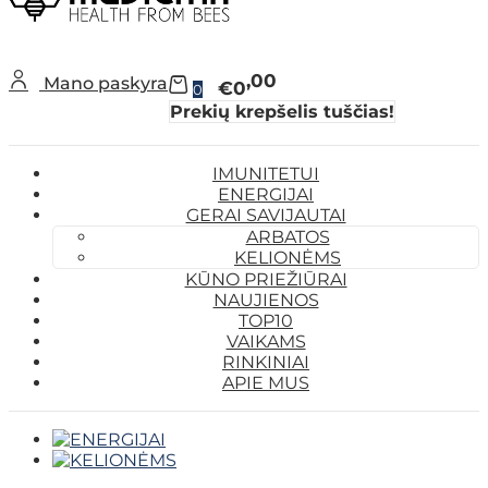
00
Mano paskyra
€0
0
Prekių krepšelis tuščias!
IMUNITETUI
ENERGIJAI
GERAI SAVIJAUTAI
ARBATOS
KELIONĖMS
KŪNO PRIEŽIŪRAI
NAUJIENOS
TOP10
VAIKAMS
RINKINIAI
APIE MUS