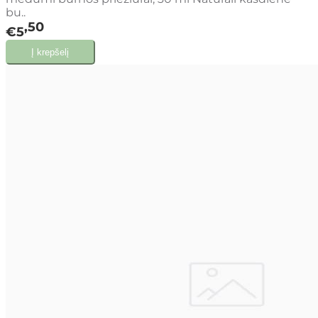
bu..
50
€5