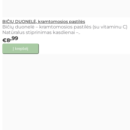
BIČIŲ DUONELĖ, kramtomosios pastilės
Bičių duonelė – kramtomosios pastilės (su vitaminu C)
Natūralus stiprinimas kasdienai –..
99
€8